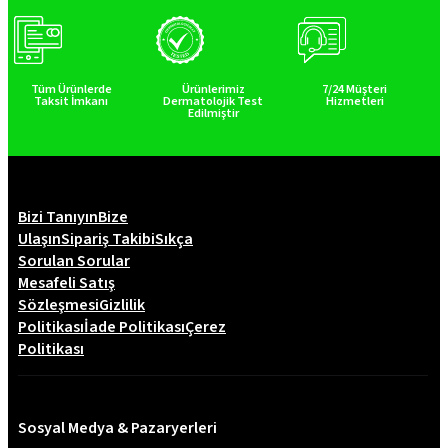
Tüm Ürünlerde
Ürünlerimiz
7/24 Müşteri
Taksit İmkanı
Dermatolojik Test
Hizmetleri
Edilmiştir
Bizi Tanıyın
Bize
Ulaşın
Sipariş Takibi
Sıkça
Sorulan Sorular
Mesafeli Satış
Sözleşmesi
Gizlilik
Politikası
İade Politikası
Çerez
Politikası
Sosyal Medya & Pazaryerleri