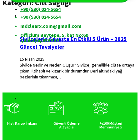
Kategori:
Cilt Sağlığı
+90 (530) 024-5654
+90 (530) 024-5654
mdclearx.com@gmail.com
Officium Beytepe, 5. kat No:60
Sivilcelerle Savaşta En Etkili 5 Ürün – 2025
Çankaya/ANKARA
Güncel Tavsiyeler
15 Nisan 2025
Sivilce Nedir ve Neden Oluşur? Sivilce, genellikle ciltte ortaya
çıkan, iltihaplı ve kızarık bir durumdur. Deri altındaki yağ
bezlerinin tıkanması,…
Hızlı Kargo İmkanı
Güvenli Ödeme
%100 Müşteri
Altyapısı
Memnuniyeti