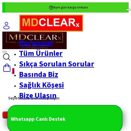
Aynı gün kargo imkanı
Tüm Ürünlerde
%40 Tanışma İndirimi
1500 ₺ üzeri ücretsiz kargo
Kurumsal
Tüm Ürünler
Sıkça Sorulan Sorular
0
Basında Biz
Sağlık Köşesi
Bize Ulaşın
Sepetinizde ürün bulunmuyor.
Whatsapp Canlı Destek