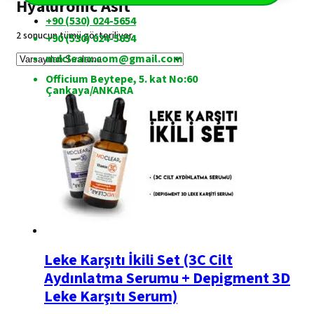
Hyaluronic Asit
+90 (530) 024-5654
2 sonucun tümü gösteriliyor
+90 (530) 024-5654
mdclearx.com@gmail.com
Officium Beytepe, 5. kat No:60
Çankaya/ANKARA
Leke Karşıtı İkili Set (3C Cilt
Aydınlatma Serumu + Depigment 3D
Leke Karşıtı Serum)