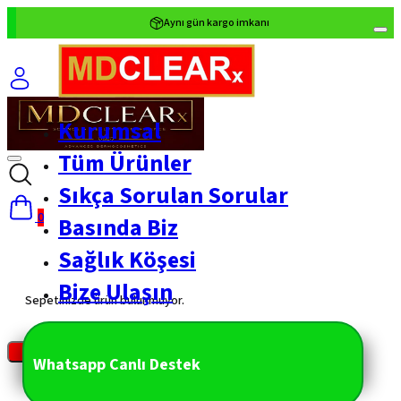
Aynı gün kargo imkanı
Tüm Ürünlerde
%40 Tanışma İndirimi
1500 ₺ üzeri ücretsiz kargo
Kurumsal
Tüm Ürünler
Sıkça Sorulan Sorular
0
Basında Biz
Sağlık Köşesi
Bize Ulaşın
Sepetinizde ürün bulunmuyor.
Whatsapp Canlı Destek