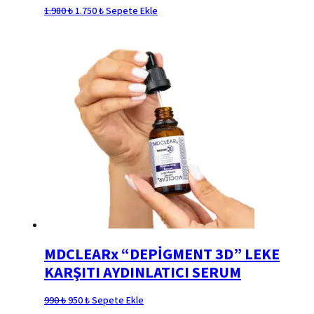
Orijinal
Şu
1.980
₺
1.750
₺
Sepete Ekle
fiyat:
andaki
1.980 ₺.
fiyat:
1.750 ₺.
MDCLEARx “DEPİGMENT 3D” LEKE
KARŞITI AYDINLATICI SERUM
Orijinal
Şu
990
₺
950
₺
Sepete Ekle
fiyat:
andaki