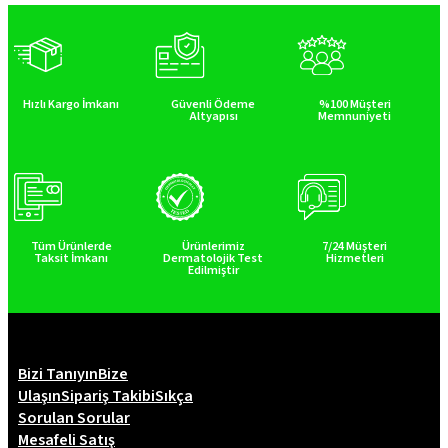
990 ₺.
fiyat:
950 ₺.
Hızlı Kargo İmkanı
Güvenli Ödeme
%100 Müşteri
Altyapısı
Memnuniyeti
Tüm Ürünlerde
Ürünlerimiz
7/24 Müşteri
Taksit İmkanı
Dermatolojik Test
Hizmetleri
Edilmiştir
Bizi Tanıyın
Bize
Ulaşın
Sipariş Takibi
Sıkça
Sorulan Sorular
Mesafeli Satış